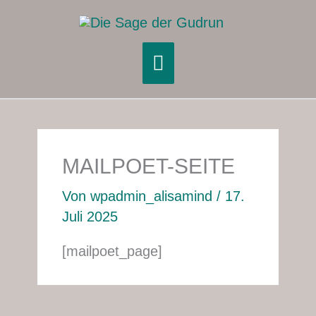
Zum
Hauptmenü
Inhalt
springen
MAILPOET-SEITE
Von
wpadmin_alisamind
/
17.
Juli 2025
[mailpoet_page]