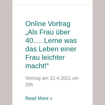
Online Vortrag
Online
Vortrag
„Als Frau über
„Als
40…. Lerne was
Frau
das Leben einer
über
40….
Frau leichter
Lerne
macht!“
was
das
Vortrag am 22.4.2021 um
Leben
20h
einer
Frau
Read More »
leichter