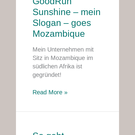
GoodRun
Sunshine
Sunshine – mein
–
Slogan – goes
mein
Mozambique
Slogan
–
Mein Unternehmen mit
goes
Sitz in Mozambique im
Mozambique
südlichen Afrika ist
gegründet!
Read More »
So