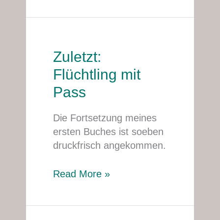
macht!“
Zuletzt:
Zuletzt:
Flüchtling
Flüchtling mit
mit
Pass
Pass
Die Fortsetzung meines
ersten Buches ist soeben
druckfrisch angekommen.
Read More »