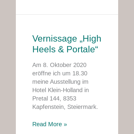
Vernissage „High
Vernissage
„High
Heels & Portale“
Heels
&
Am 8. Oktober 2020
Portale“
eröffne ich um 18.30
meine Ausstellung im
Hotel Klein-Holland in
Pretal 144, 8353
Kapfenstein, Steiermark.
Read More »