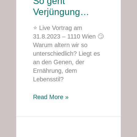
So geht
geht
Verjüngung…
Verjüngung…
⭐ Live Vortrag am
31.8.2023 – 1110 Wien 🙄
Warum altern wir so
unterschiedlich? Liegt es
an den Genen, der
Ernährung, dem
Lebensstil?
Read More »