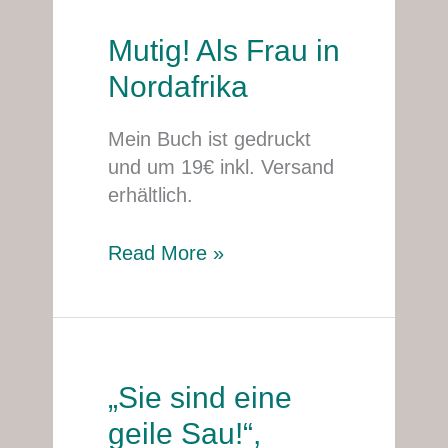
Mutig! Als Frau in
Mutig!
Als
Nordafrika
Frau
in
Mein Buch ist gedruckt
Nordafrika
und um 19€ inkl. Versand
erhältlich.
Read More »
„Sie sind eine
„Sie
sind
geile Sau!“,