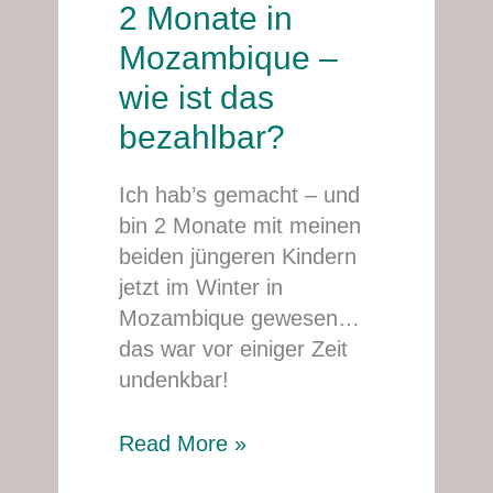
2 Monate in
2
Monate
Mozambique –
in
wie ist das
Mozambique
bezahlbar?
–
wie
Ich hab’s gemacht – und
ist
bin 2 Monate mit meinen
das
beiden jüngeren Kindern
bezahlbar?
jetzt im Winter in
Mozambique gewesen…
das war vor einiger Zeit
undenkbar!
Read More »