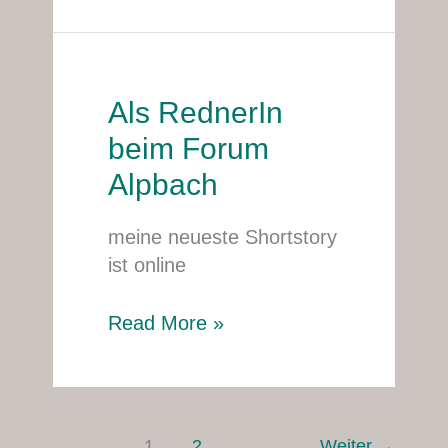
Als RednerIn
Als
RednerIn
beim Forum
beim
Alpbach
Forum
Alpbach
meine neueste Shortstory
ist online
Read More »
1
2
Weiter
→