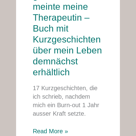
eine
meinte meine
geile
Therapeutin –
Sau!“,
meinte
Buch mit
meine
Kurzgeschichten
Therapeutin
über mein Leben
–
demnächst
Buch
mit
erhältlich
Kurzgeschichten
über
17 Kurzgeschichten, die
mein
ich schrieb, nachdem
Leben
mich ein Burn-out 1 Jahr
demnächst
ausser Kraft setzte.
erhältlich
Read More »