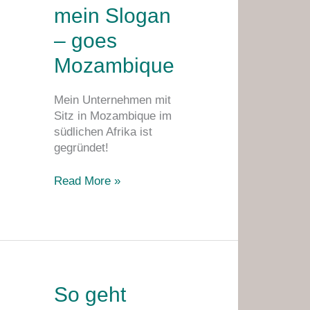
mein
mein Slogan
Slogan
– goes
–
goes
Mozambique
Mozambique
Mein Unternehmen mit
Sitz in Mozambique im
südlichen Afrika ist
gegründet!
Read More »
So
So geht
geht