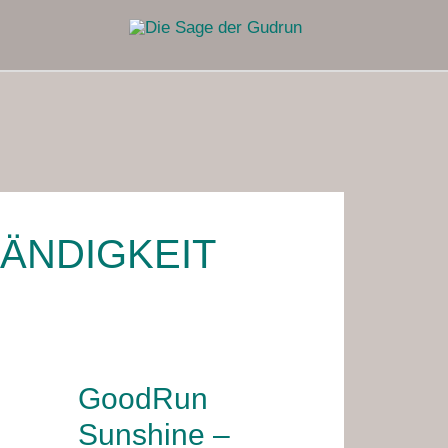
ÄNDIGKEIT
GoodRun
GoodRun
Sunshine
Sunshine –
–