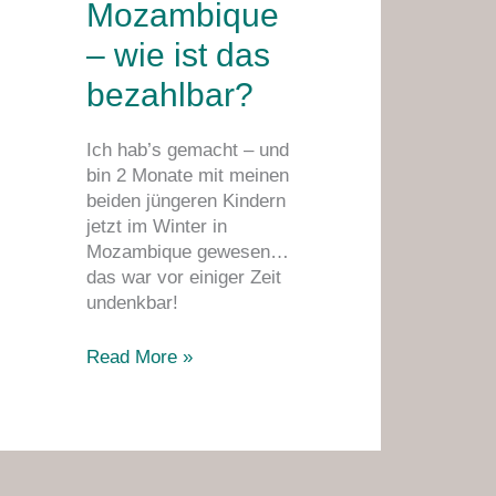
Mozambique
in
Mozambique
– wie ist das
–
bezahlbar?
wie
ist
das
Ich hab’s gemacht – und
bezahlbar?
bin 2 Monate mit meinen
beiden jüngeren Kindern
jetzt im Winter in
Mozambique gewesen…
das war vor einiger Zeit
undenkbar!
Read More »