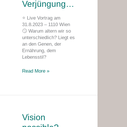
Verjüngung…
Verjüngung…
⭐ Live Vortrag am
31.8.2023 – 1110 Wien
🙄 Warum altern wir so
unterschiedlich? Liegt es
an den Genen, der
Ernährung, dem
Lebensstil?
Read More »
Vision
Vision
possible?