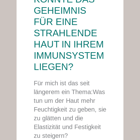
DAS
GEHEIMNIS
GEHEIMNIS
FÜR EINE
FÜR
STRAHLENDE
EINE
STRAHLENDE
HAUT IN IHREM
HAUT
IMMUNSYSTEM
IN
LIEGEN?
IHREM
IMMUNSYSTEM
Für mich ist das seit
LIEGEN?
längerem ein Thema:Was
tun um der Haut mehr
Feuchtigkeit zu geben, sie
zu glätten und die
Elastizität und Festigkeit
zu steigern?